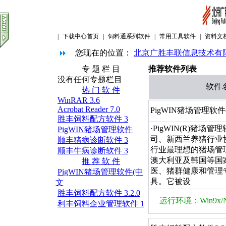
|
下载中心首页
|
饲料通系列软件
|
常用工具软件
|
资料文
您现在的位置：
北京广胜丰联信息技术有
专 题 栏 目
推荐软件列表
没有任何专题栏目
软件
热 门 软 件
WinRAR 3.6
Acrobat Reader 7.0
PigWIN猪场管理软件
胜丰饲料配方软件 3
·PigWIN(R)猪场管
PigWIN猪场管理软件
司、新西兰养猪行业
顺丰猪病诊断软件 3
行业最理想的猪场管
顺丰牛病诊断软件 3
澳大利亚及韩国等国家
推 荐 软 件
医、猪群健康和管理
PigWIN猪场管理软件(中
具。它被设
文
胜丰饲料配方软件 3.2.0
运行环境：Win9x/NT/
利丰饲料企业管理软件 1