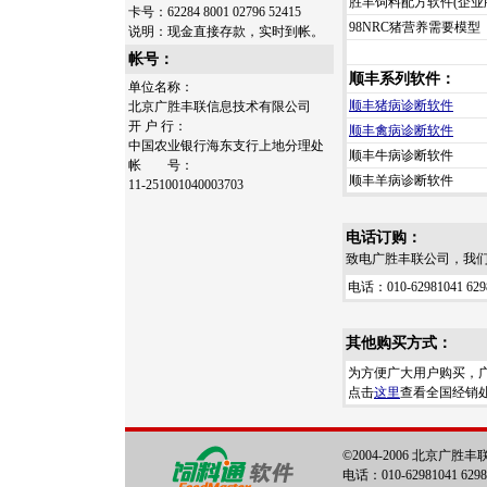
胜丰饲料配方软件(企业
卡号：62284 8001 02796 52415
98NRC猪营养需要模型
说明：现金直接存款，实时到帐。
帐号：
顺丰系列软件：
单位名称：
顺丰猪病诊断软件
北京广胜丰联信息技术有限公司
开 户 行：
顺丰禽病诊断软件
中国农业银行海东支行上地分理处
顺丰牛病诊断软件
帐 号：
顺丰羊病诊断软件
11-251001040003703
电话订购：
致电广胜丰联公司，我
电话：010-62981041 629
其他购买方式：
为方便广大用户购买，
点击
这里
查看全国经销
©2004-2006 北京广
电话：010-62981041 6298