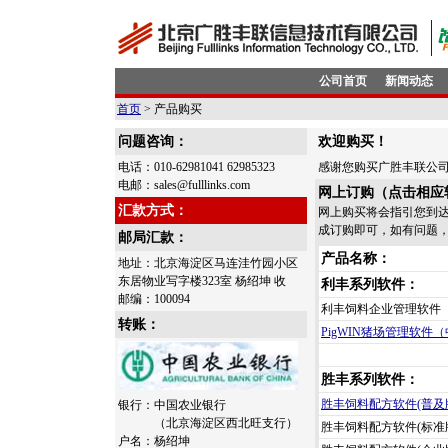
公司首页
新闻动态
首页
> 产品购买
问题咨询：
欢迎购买！
电话：010-62981041 62985323
感谢您购买广胜丰联公
电邮：sales@fulllinks.com
网上订购（点击相应
汇款方式：
网上购买将会指引您到
成订购即可，如有问题
邮局汇款：
产品名称：
地址：北京海淀区马连洼竹园小区
东居物业写字楼323室 杨绍坤 收
利丰系列软件：
邮编：100094
利丰饲料企业管理软件
转账：
PigWIN猪场管理软件
胜丰系列软件：
胜丰饲料配方软件(普及
银行：中国农业银行
（北京海淀区西北旺支行）
胜丰饲料配方软件(标准
户名：杨绍坤